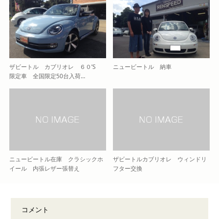
ザビートル カブリオレ ６０’S
ニュービートル 納車
限定車 全国限定50台入荷…
ニュービートル在庫 クラシックホ
ザビートルカブリオレ ウィンドリ
イール 内張レザー張替え
フター交換
コメント