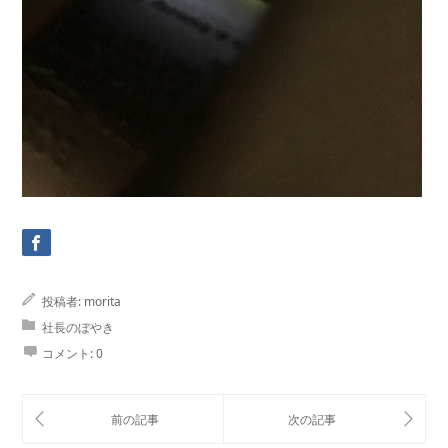
投稿者:
morita
社長のぼやき
コメント:
0