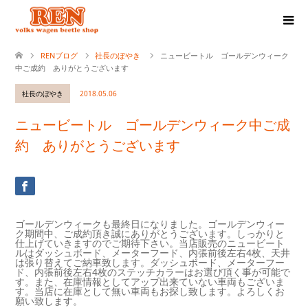
RENブログ
社長のぼやき
ニュービートル ゴールデンウィーク
中ご成約 ありがとうございます
社長のぼやき
2018.05.06
ニュービートル ゴールデンウィーク中ご成
約 ありがとうございます
ゴールデンウィークも最終日になりました。ゴールデンウィー
ク期間中、ご成約頂き誠にありがとうございます。しっかりと
仕上げていきますのでご期待下さい。当店販売のニュービート
ルはダッシュボード、メーターフード、内張前後左右4枚、天井
は張り替えてご納車致します。ダッシュボード、メーターフー
ド、内張前後左右4枚のステッチカラーはお選び頂く事が可能で
す。また、在庫情報としてアップ出来ていない車両もございま
す。当店に在庫として無い車両もお探し致します。よろしくお
願い致します。