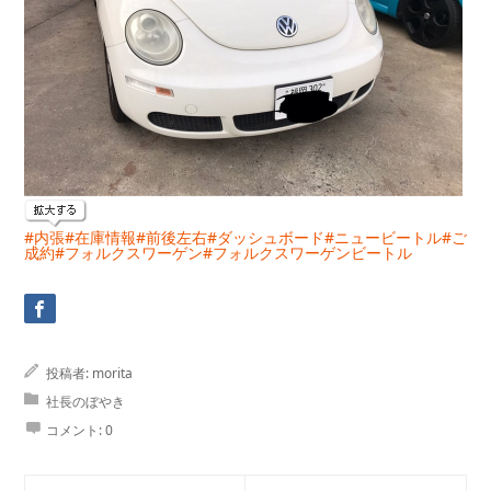
#内張
#在庫情報
#前後左右
#ダッシュボード
#ニュービートル
#ご
成約
#フォルクスワーゲン
#フォルクスワーゲンビートル
投稿者:
morita
社長のぼやき
コメント:
0