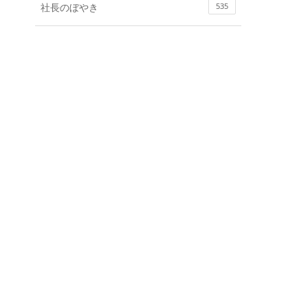
社長のぼやき
535