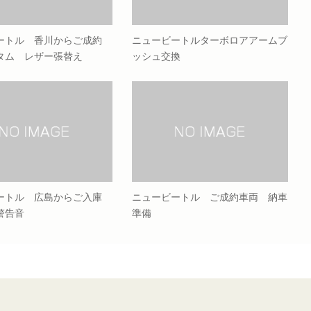
ートル 香川からご成約
ニュービートルターボロアアームブ
タム レザー張替え
ッシュ交換
ートル 広島からご入庫
ニュービートル ご成約車両 納車
警告音
準備