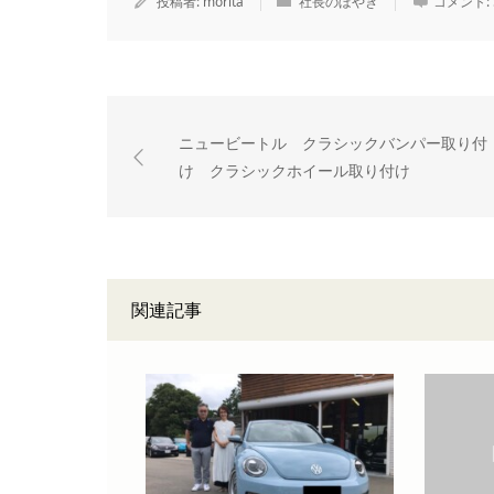
投稿者:
morita
社長のぼやき
コメント:
ニュービートル クラシックバンパー取り付
け クラシックホイール取り付け
関連記事