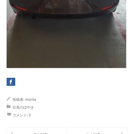
投稿者:
morita
社長のぼやき
コメント:
0