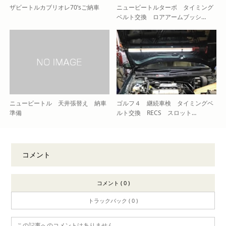
ザビートルカブリオレ70’sご納車
ニュービートルターボ タイミング
ベルト交換 ロアアームブッシ…
ニュービートル 天井張替え 納車
ゴルフ４ 継続車検 タイミングベ
準備
ルト交換 RECS スロット…
コメント
コメント ( 0 )
トラックバック ( 0 )
この記事へのコメントはありません。