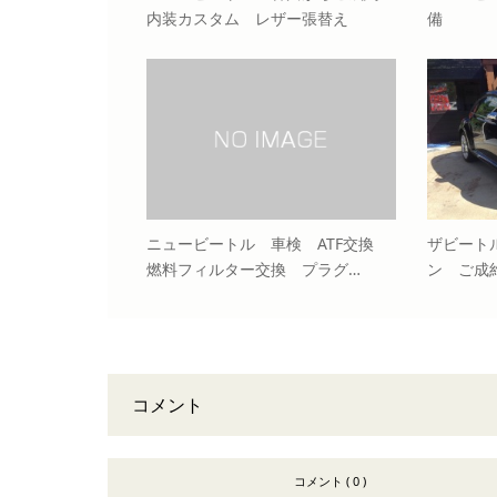
内装カスタム レザー張替え
備
ニュービートル 車検 ATF交換
ザビート
燃料フィルター交換 プラグ…
ン ご成
コメント
コメント ( 0 )