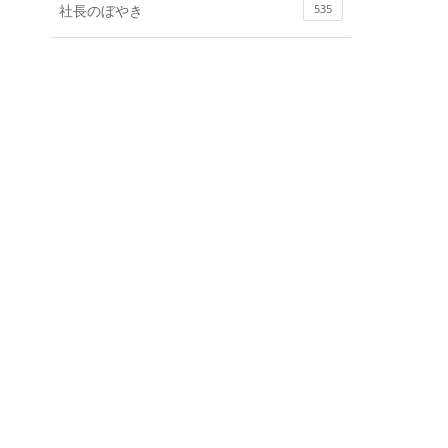
社長のぼやき
535