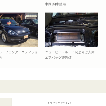
車両 納車整備
ル フェンダーエディショ
ニュービートル 下関よりご入庫
約
エアバッグ警告灯
トラックバック ( 0 )