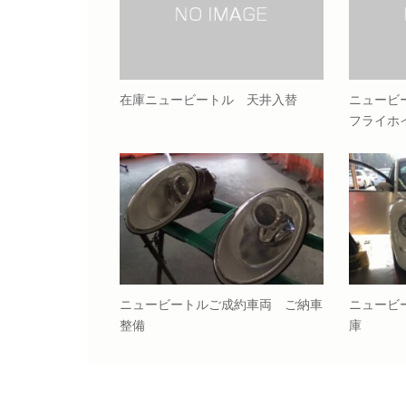
在庫ニュービートル 天井入替
ニュービ
フライホ
ニュービートルご成約車両 ご納車
ニュービ
整備
庫