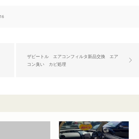
16
ザビートル エアコンフィルタ新品交換 エア
コン臭い カビ処理