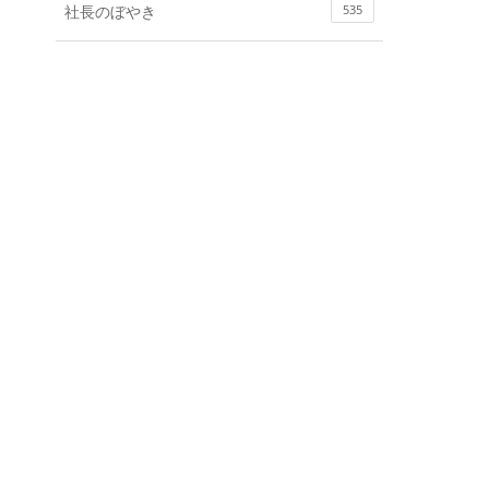
社長のぼやき
535