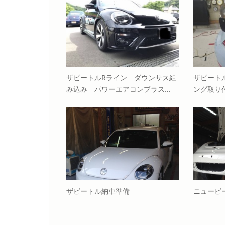
ザビートルRライン ダウンサス組
ザビートル
み込み パワーエアコンプラス…
ング取り
ザビートル納車準備
ニュービ