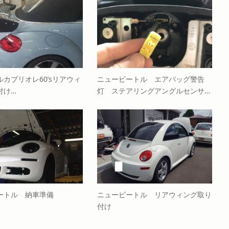
カブリオレ60’sリアウィ
ニュービートル エアバッグ警告
付け…
灯 ステアリングアングルセンサ…
ートル 納車準備
ニュービートル リアウィング取り
付け