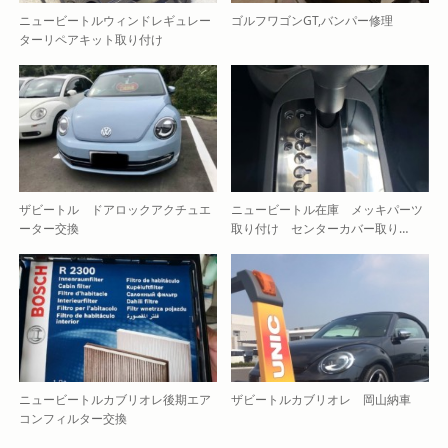
ニュービートルウィンドレギュレー
ゴルフワゴンGT,バンパー修理
ターリペアキット取り付け
ザビートル ドアロックアクチュエ
ニュービートル在庫 メッキパーツ
ーター交換
取り付け センターカバー取り…
ニュービートルカブリオレ後期エア
ザビートルカブリオレ 岡山納車
コンフィルター交換