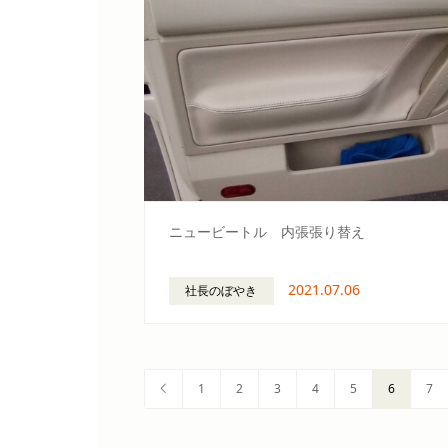
ニュービートル 内張張り替え
2021.07.06
社長のぼやき
1
2
3
4
5
6
7