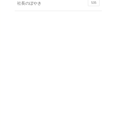
社長のぼやき
535